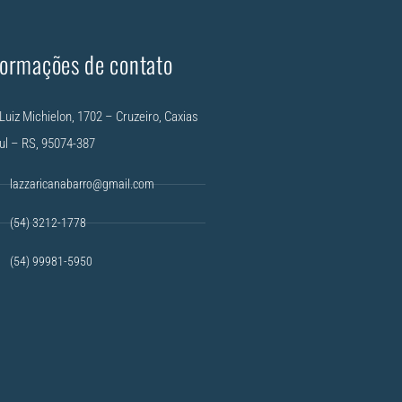
formações de contato
Luiz Michielon, 1702 – Cruzeiro, Caxias
ul – RS, 95074-387
lazzaricanabarro@gmail.com
(54) 3212-1778
(54) 99981-5950