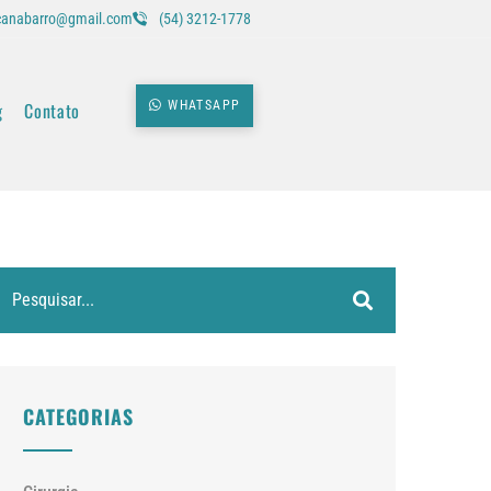
icanabarro@gmail.com
(54) 3212-1778
g
Contato
WHATSAPP
CATEGORIAS