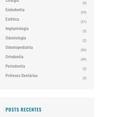
Cirurgia
(6)
Endodontia
(39)
Estética
(31)
Implantologia
(5)
Odontologia
(2)
Odontopediatria
(36)
Ortodontia
(49)
Periodontia
(3)
Próteses Dentárias
(3)
POSTS RECENTES