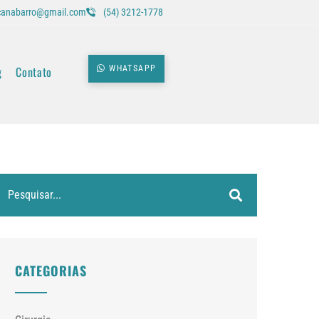
icanabarro@gmail.com
(54) 3212-1778
g
Contato
WHATSAPP
CATEGORIAS