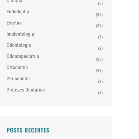
Cirurgia
(6)
Endodontia
(39)
Estética
(31)
Implantologia
(5)
Odontologia
(2)
Odontopediatria
(36)
Ortodontia
(49)
Periodontia
(3)
Próteses Dentárias
(3)
POSTS RECENTES