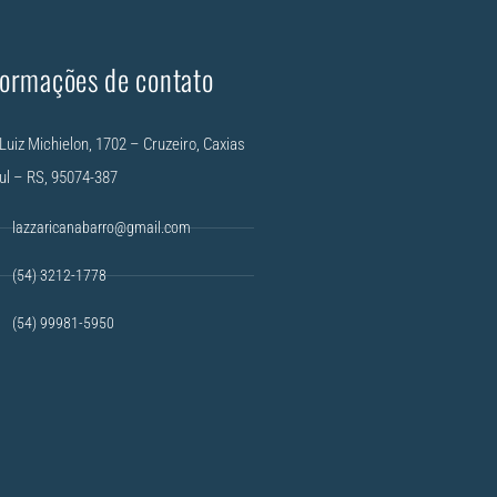
formações de contato
Luiz Michielon, 1702 – Cruzeiro, Caxias
ul – RS, 95074-387
lazzaricanabarro@gmail.com
(54) 3212-1778
(54) 99981-5950