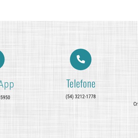
Telefone
App
(54) 3212-1778
-5950
Cr