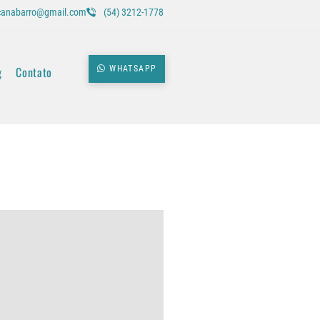
icanabarro@gmail.com
(54) 3212-1778
g
Contato
WHATSAPP