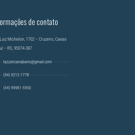
formações de contato
Luiz Michielon, 1702 – Cruzeiro, Caxias
ul – RS, 95074-387
lazzaricanabarro@gmail.com
(54) 3212-1778
(54) 99981-5950