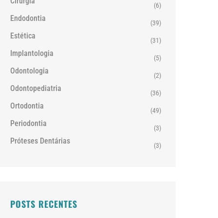
Cirurgia
(6)
Endodontia
(39)
Estética
(31)
Implantologia
(5)
Odontologia
(2)
Odontopediatria
(36)
Ortodontia
(49)
Periodontia
(3)
Próteses Dentárias
(3)
POSTS RECENTES