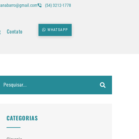
icanabarro@gmail.com
(54) 3212-1778
g
Contato
WHATSAPP
CATEGORIAS