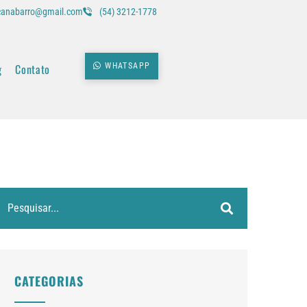
icanabarro@gmail.com
(54) 3212-1778
g
Contato
WHATSAPP
CATEGORIAS