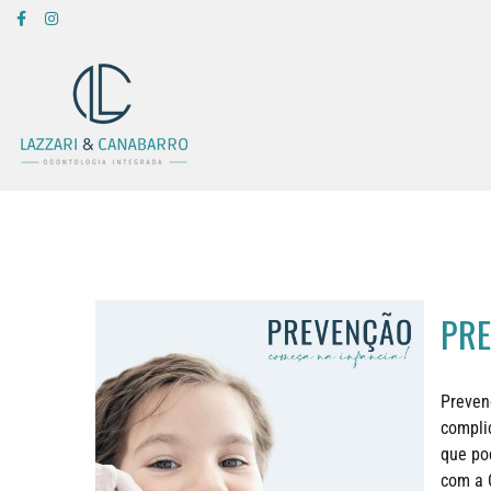
PRE
Preven
compli
que po
com a