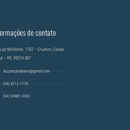
formações de contato
Luiz Michielon, 1702 – Cruzeiro, Caxias
ul – RS, 95074-387
lazzaricanabarro@gmail.com
(54) 3212-1778
(54) 99981-5950