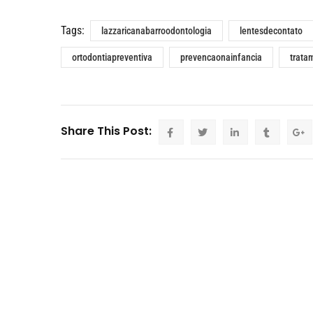
Tags:
lazzaricanabarroodontologia
lentesdecontato
ortodontiapreventiva
prevencaonainfancia
trata
Share This Post: