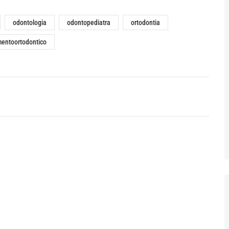
odontologia
odontopediatra
ortodontia
mentoortodontico