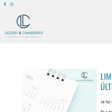
LIM
ÚLT
Já faz
Se a s