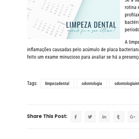
rotina
profila
bactér
períod
A limp
inflamações causadas pelo acúmulo de placa bacteriana,
feito um exame minucioso para avaliar se há a presenç
Tags:
limpezadental
odontologia
odontologiain
Share This Post: