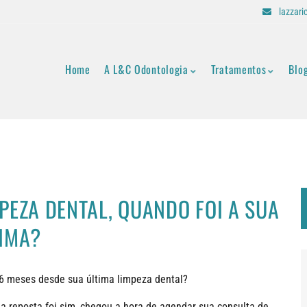
lazzar
Home
A L&C Odontologia
Tratamentos
Blo
PEZA DENTAL, QUANDO FOI A SUA
IMA?
 6 meses desde sua última limpeza dental?
ua reposta foi sim, chegou a hora de agendar sua consulta de