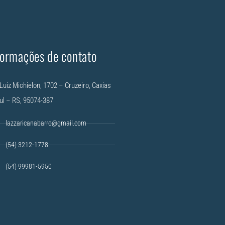
formações de contato
Luiz Michielon, 1702 – Cruzeiro, Caxias
ul – RS, 95074-387
lazzaricanabarro@gmail.com
(54) 3212-1778
(54) 99981-5950