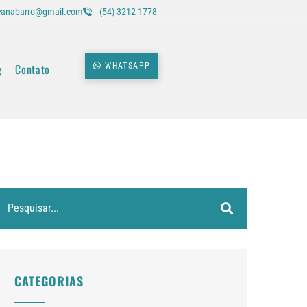
icanabarro@gmail.com
(54) 3212-1778
g
Contato
WHATSAPP
CATEGORIAS