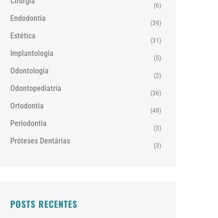
Cirurgia
(6)
Endodontia
(39)
Estética
(31)
Implantologia
(5)
Odontologia
(2)
Odontopediatria
(36)
Ortodontia
(49)
Periodontia
(3)
Próteses Dentárias
(3)
POSTS RECENTES