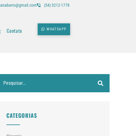
icanabarro@gmail.com
(54) 3212-1778
g
Contato
WHATSAPP
CATEGORIAS