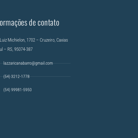
formações de contato
Luiz Michielon, 1702 – Cruzeiro, Caxias
ul – RS, 95074-387
lazzaricanabarro@gmail.com
(54) 3212-1778
(54) 99981-5950