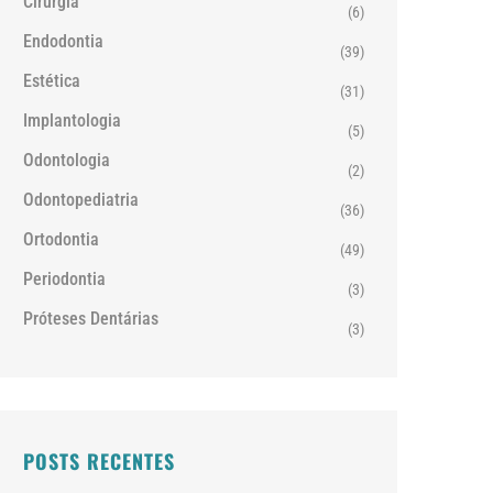
Cirurgia
(6)
Endodontia
(39)
Estética
(31)
Implantologia
(5)
Odontologia
(2)
Odontopediatria
(36)
Ortodontia
(49)
Periodontia
(3)
Próteses Dentárias
(3)
POSTS RECENTES