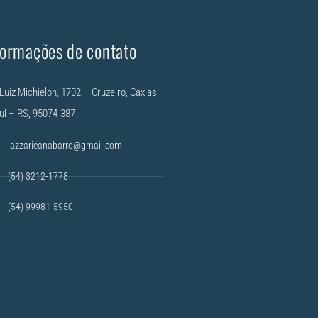
formações de contato
Luiz Michielon, 1702 – Cruzeiro, Caxias
ul – RS, 95074-387
lazzaricanabarro@gmail.com
(54) 3212-1778
(54) 99981-5950