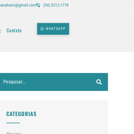
icanabarro@gmail.com
(54) 3212-1778
g
Contato
WHATSAPP
CATEGORIAS