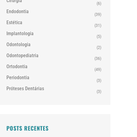
Cirurgia
(6)
Endodontia
(39)
Estética
(31)
Implantologia
(5)
Odontologia
(2)
Odontopediatria
(36)
Ortodontia
(49)
Periodontia
(3)
Próteses Dentárias
(3)
POSTS RECENTES