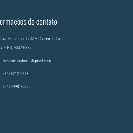
formações de contato
Luiz Michielon, 1702 – Cruzeiro, Caxias
ul – RS, 95074-387
lazzaricanabarro@gmail.com
(54) 3212-1778
(54) 99981-5950