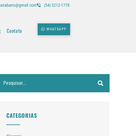
icanabarro@gmail.com
(54) 3212-1778
g
Contato
WHATSAPP
CATEGORIAS