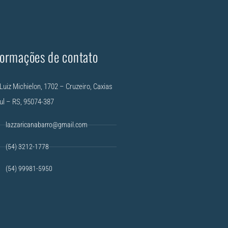
formações de contato
Luiz Michielon, 1702 – Cruzeiro, Caxias
ul – RS, 95074-387
lazzaricanabarro@gmail.com
(54) 3212-1778
(54) 99981-5950