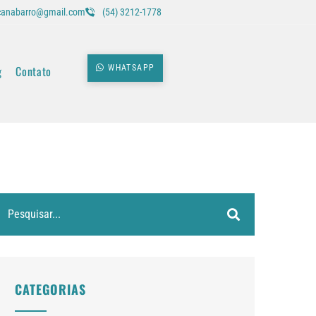
icanabarro@gmail.com
(54) 3212-1778
g
Contato
WHATSAPP
CATEGORIAS