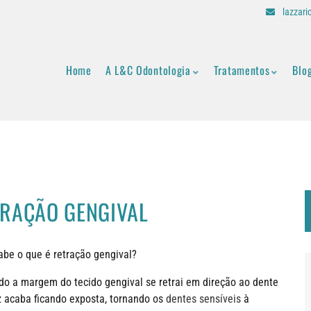
lazzar
Home
A L&C Odontologia
Tratamentos
Blo
RAÇÃO GENGIVAL
abe o que é retração gengival?
do a margem do tecido gengival se retrai em direção ao dente
iz acaba ficando exposta, tornando os
dentes sensíveis
à