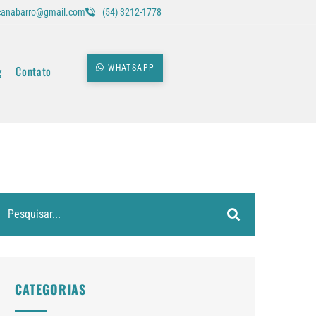
icanabarro@gmail.com
(54) 3212-1778
g
Contato
WHATSAPP
CATEGORIAS