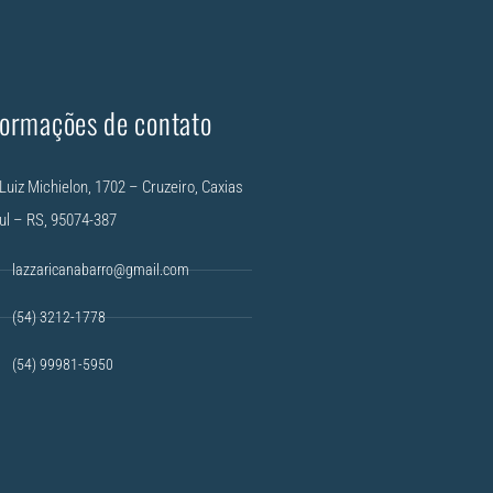
formações de contato
Luiz Michielon, 1702 – Cruzeiro, Caxias
ul – RS, 95074-387
lazzaricanabarro@gmail.com
(54) 3212-1778
(54) 99981-5950