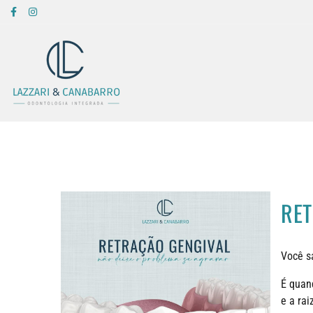
RET
Você s
É quan
e a ra