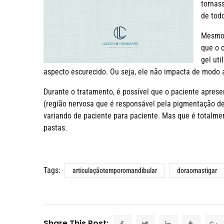
tornas
de todo
Mesmo 
que o 
gel ut
aspecto escurecido. Ou seja, ele não impacta de modo a
Durante o tratamento, é possível que o paciente aprese
(região nervosa que é responsável pela pigmentação den
variando de paciente para paciente. Mas que é totalme
pastas.
Tags:
articulaçãotemporomandibular
doraomastigar
Share This Post: