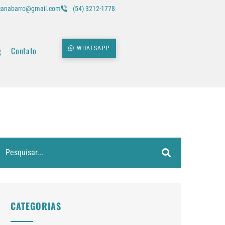
icanabarro@gmail.com
(54) 3212-1778
g
Contato
WHATSAPP
CATEGORIAS