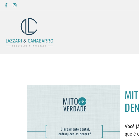
MIT
DEN
Você j
que é 