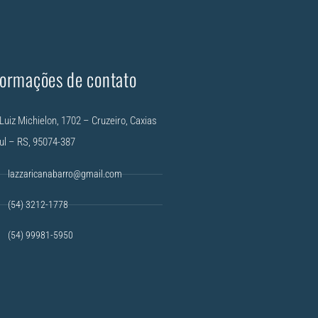
formações de contato
Luiz Michielon, 1702 – Cruzeiro, Caxias
ul – RS, 95074-387
lazzaricanabarro@gmail.com
(54) 3212-1778
(54) 99981-5950