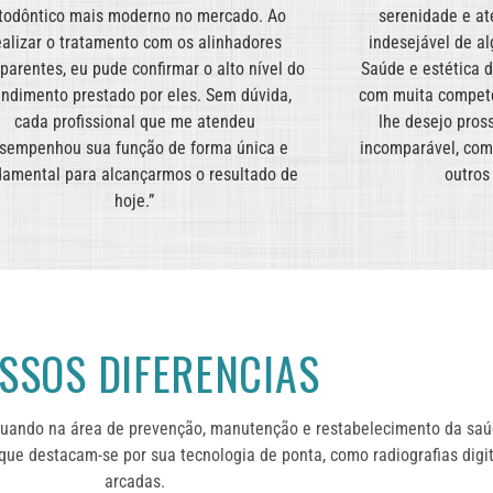
todôntico mais moderno no mercado. Ao
serenidade e at
ealizar o tratamento com os alinhadores
indesejável de al
parentes, eu pude confirmar o alto nível do
Saúde e estética d
ndimento prestado por eles. Sem dúvida,
com muita competê
cada profissional que me atendeu
lhe desejo pros
sempenhou sua função de forma única e
incomparável, com 
damental para alcançarmos o resultado de
outros
hoje.”
SSOS DIFERENCIAS
tuando na área de prevenção, manutenção e restabelecimento da saú
ue destacam-se por sua tecnologia de ponta, como radiografias dig
arcadas.