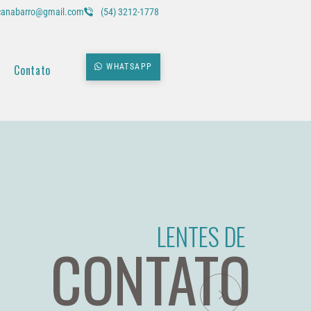
icanabarro@gmail.com
(54) 3212-1778
g
Contato
WHATSAPP
LENTES DE
CONTATO