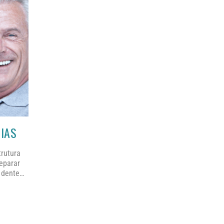
IAS
trutura
reparar
o dente…