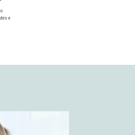
so
ades e