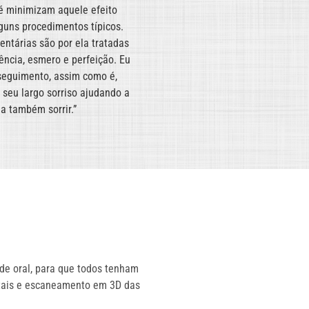
é minimizam aquele efeito
2 anos, iniciei o tratamento 
guns procedimentos típicos.
dentes, passamos para o clare
entárias são por ela tratadas
para parte estética! Sem dúvid
ncia, esmero e perfeição. Eu
muito mais que um sorriso, e
seguimento, assim como é,
autoestima. Agradeço muito 
seu largo sorriso ajudando a
Lazzari, a Dra. Simone Canab
 a também sorrir.”
equipe da clínica, sempre muit
de oral, para que todos tenham
itais e escaneamento em 3D das