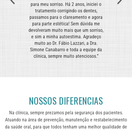
e e até
para meu sorriso. Há 2 anos, iniciei o
de u
jável de
tratamento corrigindo os dentes,
mode
Saúde e
passamos para o clareamento e agora
tra
tratadas
para parte estética! Sem dúvida me
transpa
ero e
devolveram muito mais que um sorriso,
nível d
e sim a minha autoestima. Agradeço
Sem dú
o é,
muito ao Dr. Fábio Lazzari, a Dra.
atend
orriso
Simone Canabarro e toda a equipe da
for
rrir.”
clínica, sempre muito atenciosos.”
alca
NOSSOS DIFERENCIAS
Na clínica, sempre prezamos pela segurança dos pacientes.
Atuando na área de prevenção, manutenção e restabelecimento
da saúde oral, para que todos tenham uma melhor qualidade de