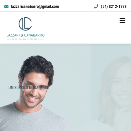
lazzaricanabarro@gmail.com
(54) 3212-1778
CLAREAMENTO
DENTAL
UM SORRISO MUDA TUDO!
SAIBA MAIS