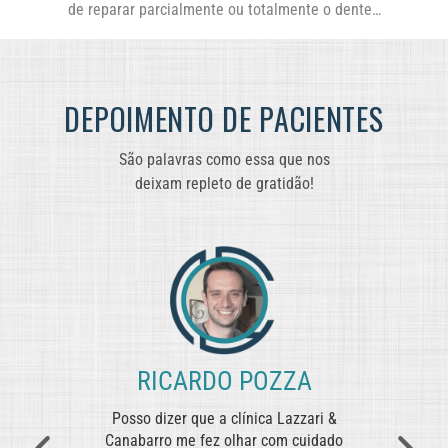
de reparar parcialmente ou totalmente o dente…
DEPOIMENTO DE PACIENTES
São palavras como essa que nos
deixam repleto de gratidão!
ROSI
RICARDO POZZA
 seus
Posso dizer que a clínica Lazzari &
"Quan
tável
Canabarro me fez olhar com cuidado
Lazzar